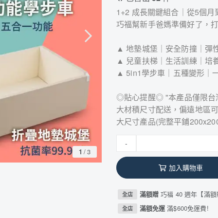
1+2 成長關鍵組合｜從5個
巧福幫新手爸媽準備好了，
▲ 地墊城堡｜安全防撞｜彈
▲ 兒童扶梯｜生活訓練｜培
▲ 5in1學步車｜五種變形｜
◎貼心提醒◎ "本產品僅限台
大材積尺寸配送，偏遠地區
大尺寸產品(完整平鋪200x2
-
1
/
3
加入購物車
滿額贈
巧福 40 週年【滿
全店
滿額免運
滿$600免運費!
全店