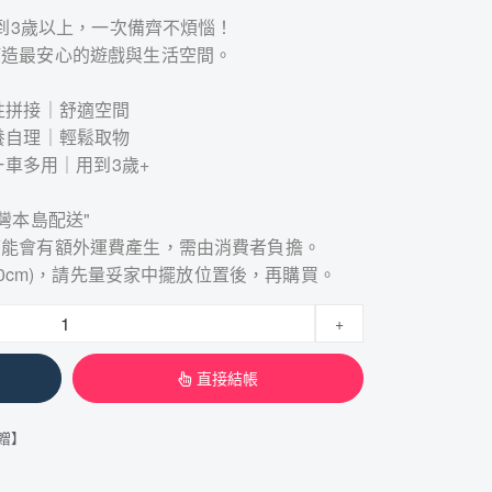
月到3歲以上，一次備齊不煩惱！
打造最安心的遊戲與生活空間。
性拼接｜舒適空間
養自理｜輕鬆取物
一車多用｜用到3歲+
灣本島配送"
可能會有額外運費產生，需由消費者負擔。
00cm)，請先量妥家中擺放位置後，再購買。
+
直接結帳
額贈】