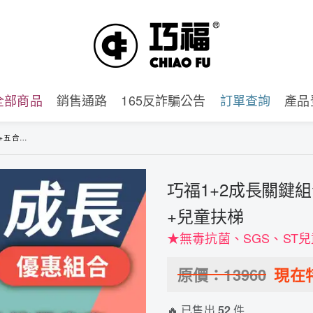
全部商品
銷售通路
165反詐騙公告
訂單查詢
產品
兒童扶梯
巧福1+2成長關鍵
+兒童扶梯
★無毒抗菌、SGS、ST
原價：
13960
現在
🔥 已售出
52
件