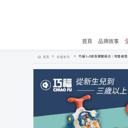
首頁
品牌故事
巧福1+2成長關鍵組合｜地墊城堡+五合一學步車+
首頁
兒童系列