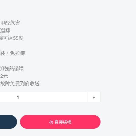
力
離甲醛危害
更健康
鐘可達55度
拆裝，免拉鍊
熱加強熱循環
2元
素故障免費到府收送
+
直接結帳