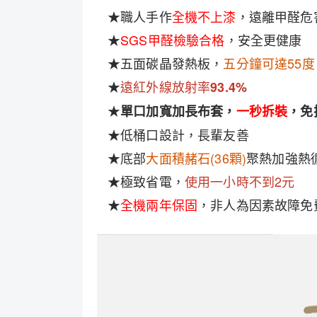
★職人手作
全機不上漆
，遠離甲醛危
★
SGS甲醛檢驗合格
，安全更健康
★五面碳晶發熱板，
五分鐘可達55度
★
遠紅外線放射率
93.4%
★
單口加寬加長布套，
一秒拆裝
，免
★低桶口設計，長輩友善
★底部
大面積赭石(36顆)
聚熱加強熱
★極致省電，
使用一小時不到2元
★
全機兩年保固
，非人為因素故障免