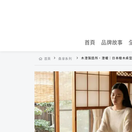
首頁
品牌故事
木澄製造所・澄暖｜日本檜木桌型遠紅外線桑拿機 (UC-8
首頁
桑拿系列