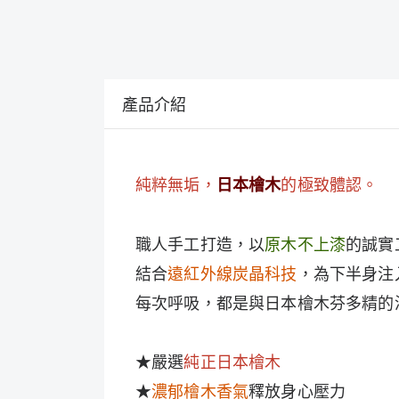
產品介紹
純粹無垢，
的極致體認。
日本檜木
職人手工打造，以
原木不上漆
的誠實
結合
遠紅外線炭晶科技
，為下半身注
每次呼吸，都是與日本檜木芬多精的
★嚴選
純正日本檜木
★
濃郁檜木香氣
釋放身心壓力