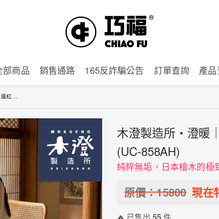
全部商品
銷售通路
165反詐騙公告
訂單查詢
產品
58AH)
木澄製造所・澄暖
(UC-858AH)
純粹無垢，日本檜木的極
原價：
15800
現在
🔥 已售出
55
件