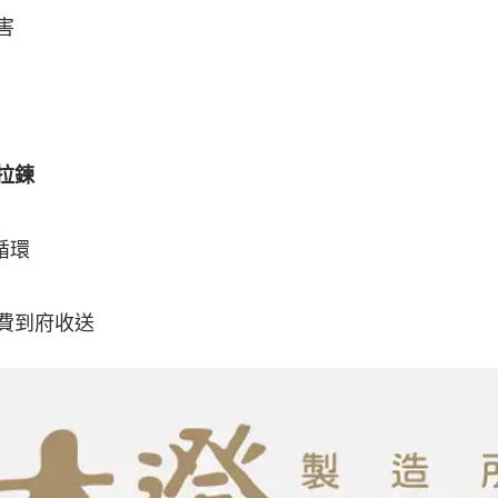
害
拉鍊
循環
費到府收送