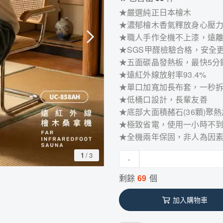
★嚴選純正日本檜木
★濃郁檜木香氣釋放身心壓
★職人手作全機不上漆，遠
★SGS甲醛檢驗合格，安全
★五面碳晶發熱板，最快5分
★遠紅外線放射率93.4%
★單口加寬加長布套，一秒
★低桶口設計，長輩友善
★底部大面積赭石(36顆)聚
★極致省電，使用一小時不到
★全機兩年保固，非人為因
1
/
3
-
剩餘
69
個
加入購物車