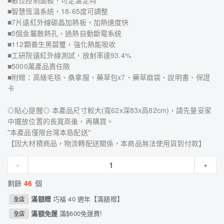
■數位控制面板，可定溫定時
■智慧恆溫系統，18-65度可調整
■7片遠紅外線碳晶加熱板，加熱速度快
■5個金屬散熱孔，過熱自動斷電系統
■112顆養生黑碧璽，強化熱能吸收
■工研院遠紅外線測試，放射率達93.4%
■5000萬產品責任險
■附贈：高級毛毯、桑拿服、藥草包x7、藥草麻袋、說明書、保證
卡
◎貼心提醒◎ 本產品尺寸較大(寬62x深83x高82cm)，請先量妥家
中擺放位置的長寬高後，再購買。
"本產品僅限台灣本島配送"
【因大材積商品，物流轉配送關係，本商品無法使用貨到付款】
-
+
剩餘
46
個
滿額贈
巧福 40 週年【滿額贈】
全店
滿額免運
滿$600免運費!
全店