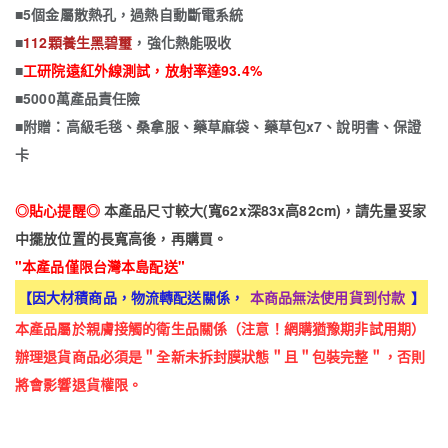
■5個金屬散熱孔，過熱自動斷電系統
■
112顆養生黑碧璽
，強化熱能吸收
■
工研院遠紅外線測試，放射率達93.4%
■5000萬產品責任險
■附贈：高級毛毯、桑拿服、藥草麻袋、藥草包x7、說明書、保證
卡
◎貼心提醒◎
本產品尺寸較大(寬62x深83x高82cm)，請先量妥家
中擺放位置的長寬高後，再購買。
"本產品僅限台灣本島配送"
【因大材積商品，物流轉配送關係，
本商品無法使用貨到付款
】
本產品屬於親膚接觸的衛生品關係（注意！網購猶豫期非試用期）
辦理退貨商品必須是＂全新未拆封膜狀態＂且＂包裝完整＂，否則
將會影響退貨權限。