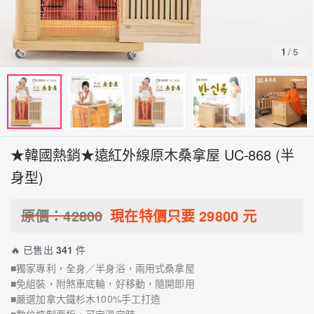
1
/
5
★韓國熱銷★遠紅外線原木桑拿屋 UC-868 (半
身型)
原價：
42800
現在特價只要
29800
元
🔥 已售出
341
件
■獨家專利，全身／半身浴，兩用式桑拿屋
■免組裝，附煞車底輪，好移動，隨開即用
■嚴選加拿大鐵杉木100%手工打造