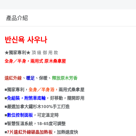
產品介紹
반신욕 사우나
★獨家專利★
頂 級 御 用 款
全身／半身，兩用式 原木桑拿屋
遠紅外線
、
暖足
、保暖、
釋放原木芳香
■獨家專利，
全身／半身浴，
兩用式桑拿屋
■
免組裝，附煞車底輪
，好移動，隨開即用
■嚴選加拿大鐵杉木100%手工打造
■
數位控制面板
，可定溫定時
■智慧恆溫系統，18-65度可調整
■
7片遠紅外線碳晶加熱板
，加熱速度快