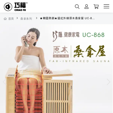
★韓國熱銷★遠紅外線原木桑拿屋 UC-868 (半身型)
首頁
桑拿系列