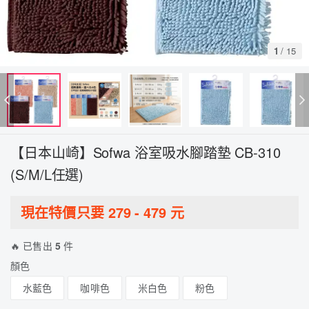
1
/
15
【日本山崎】Sofwa 浴室吸水腳踏墊 CB-310
(S/M/L任選)
現在特價只要
279
-
479
元
🔥 已售出
5
件
顏色
水藍色
咖啡色
米白色
粉色