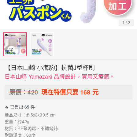
1
/
2
【日本山崎 小海豹】抗菌J型杯刷
日本山崎 Yamazaki 品牌設計，實用又療癒。
原價：
420
現在特價只要
168
元
🔥 已售出
65
件
產品尺寸：約5x3x39.5 cm
重量：約42g
材質：PP聚丙烯、不鏽鋼絲
耐熱溫度：80度