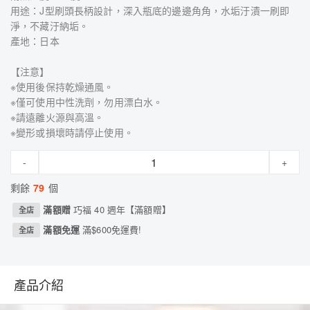
用途：J型刷頭長柄設計，深入瓶底的邊邊角角，水垢汙漬一刷即
淨，不藏汙納垢。
產地：日本
【注意】
※使用後保持乾燥通風。
※僅可使用中性洗劑，勿用漂白水。
※請遠離火源與高溫。
※變形或損壞時請停止使用。
-
+
剩餘
79
個
滿額贈
巧福 40 週年【滿額贈】
全店
滿額免運
滿$600免運費!
全店
產品介紹