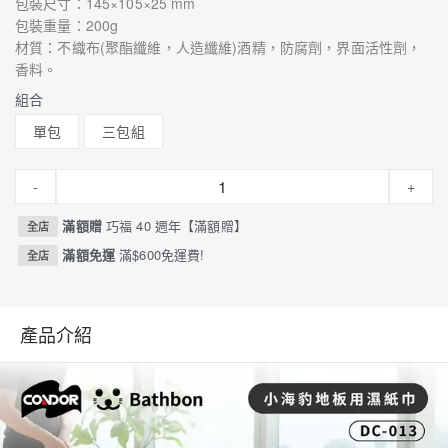
包裝尺寸：145×105×25 mm
包裝重量：200g
材質：不織布(聚酯纖維，人造纖維)酒精，防腐劑，界面活性劑，
香料。
組合
單包
三包組
-
+
滿額贈
巧福 40 週年【滿額贈】
全店
滿額免運
滿$600免運費!
全店
產品介紹